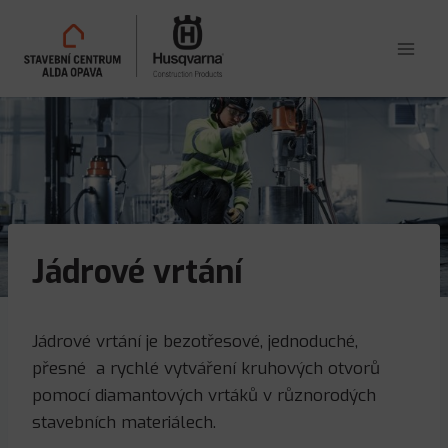
Přeskočit
na
obsah
Jádrové vrtání
Jádrové vrtání je bezotřesové, jednoduché,
přesné a rychlé vytváření kruhových otvorů
pomocí diamantových vrtáků v různorodých
stavebních materiálech.