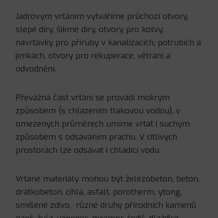
Jádrovým vrtáním vytváříme průchozí otvory,
slepé díry, šikmé díry, otvory pro kotvy,
navrtávky pro příruby v kanalizacích, potrubích a
jímkách, otvory pro rekuperace, větrání a
odvodnění.
Převážná část vrtání se provádí mokrým
způsobem (s chlazením tlakovou vodou), v
omezených průměrech umíme vrtat i suchým
způsobem s odsáváním prachu. V citlivých
prostorách lze odsávat i chladící vodu.
Vrtané materiály mohou být železobeton, beton,
drátkobeton, cihla, asfalt, porotherm, ytong,
smíšené zdivo, různé druhy přírodních kamenů