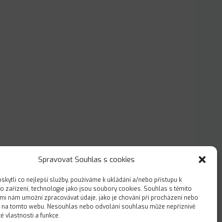
Spravovat Souhlas s cookies
kytli co nejlepší služby, používáme k ukládání a/nebo přístupu k
o zařízení, technologie jako jsou soubory cookies. Souhlas s těmito
mi nám umožní zpracovávat údaje, jako je chování při procházení nebo
D na tomto webu. Nesouhlas nebo odvolání souhlasu může nepříznivě
ité vlastnosti a funkce.