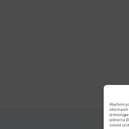
Abychom pos
informacím 
technologie
jedinečná I
ovlivnit urč